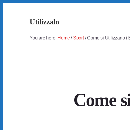
Skip
Skip
Skip
to
to
to
primary
content
footer
Utilizzalo
sidebar
Guide
su
You are here:
Home
/
Sport
/
Come si Utilizzano i 
Come
Utilizzare
Tutto
Come si