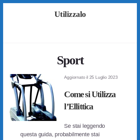
Skip
Skip
Skip
Utilizzalo
to
to
to
primary
content
footer
Guide
sidebar
su
Come
Utilizzare
Tutto
Sport
Aggiornato il
25 Luglio 2023
Come si Utilizza
l’Ellittica
Se stai leggendo
questa guida, probabilmente stai