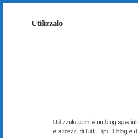
Skip
Skip
Skip
to
to
to
primary
content
footer
Utilizzalo
sidebar
Guide
su
Come
Utilizzare
Tutto
Utilizzalo.com è un blog special
e attrezzi di tutti i tipi. Il blog 