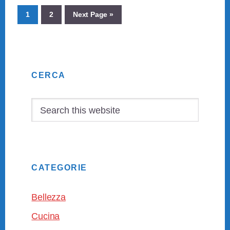
Page
Page
Go
1
2
Next Page »
to
Primary
CERCA
Sidebar
Search
this
website
CATEGORIE
Bellezza
Cucina