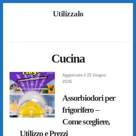
Skip
Skip
Skip
Utilizzalo
to
to
to
primary
content
footer
Guide
sidebar
su
Come
Utilizzare
Tutto
Cucina
Aggiornato il
23 Giugno
2026
Assorbiodori per
frigorifero –
Come scegliere,
Utilizzo e Prezzi