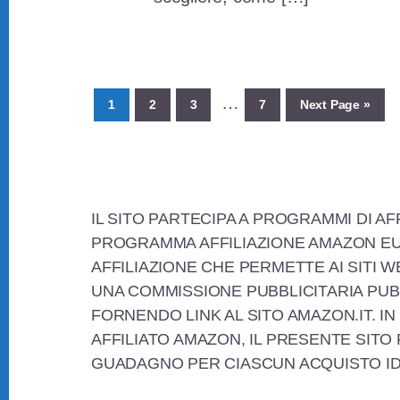
Interim
…
Page
Page
Page
Page
Go
1
2
3
7
Next Page »
to
pages
omitted
Footer
IL SITO PARTECIPA A PROGRAMMI DI AF
PROGRAMMA AFFILIAZIONE AMAZON EU
AFFILIAZIONE CHE PERMETTE AI SITI W
UNA COMMISSIONE PUBBLICITARIA PUB
FORNENDO LINK AL SITO AMAZON.IT. IN
AFFILIATO AMAZON, IL PRESENTE SITO
GUADAGNO PER CIASCUN ACQUISTO I