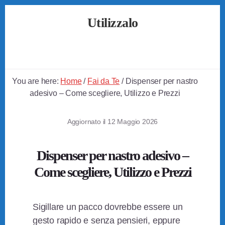
Skip
Skip
Skip
Utilizzalo
to
to
to
primary
content
footer
Guide
sidebar
su
Come
Utilizzare
You are here:
Home
/
Fai da Te
/
Dispenser per nastro
Tutto
adesivo – Come scegliere, Utilizzo e Prezzi
Aggiornato il
12 Maggio 2026
Dispenser per nastro adesivo –
Come scegliere, Utilizzo e Prezzi
Sigillare un pacco dovrebbe essere un
gesto rapido e senza pensieri, eppure