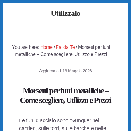
Skip
Skip
Skip
Utilizzalo
to
to
to
primary
content
footer
Guide
sidebar
su
Come
Utilizzare
You are here:
Home
/
Fai da Te
/
Morsetti per funi
Tutto
metalliche – Come scegliere, Utilizzo e Prezzi
Aggiornato il
19 Maggio 2026
Morsetti per funi metalliche –
Come scegliere, Utilizzo e Prezzi
Le funi d’acciaio sono ovunque: nei
cantieri, sulle torri, sulle barche e nelle