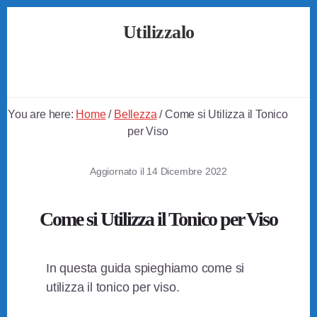
Skip
Skip
Skip
Utilizzalo
to
to
to
primary
content
footer
Guide
sidebar
su
Come
Utilizzare
You are here:
Home
/
Bellezza
/
Come si Utilizza il Tonico
Tutto
per Viso
Aggiornato il
14 Dicembre 2022
Come si Utilizza il Tonico per Viso
In questa guida spieghiamo come si
utilizza il tonico per viso.