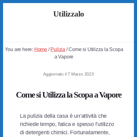
Skip
Skip
Skip
Utilizzalo
to
to
to
primary
content
footer
Guide
sidebar
su
Come
Utilizzare
You are here:
Home
/
Pulizia
/
Come si Utilizza la Scopa
Tutto
a Vapore
Aggiornato il
7 Marzo 2023
Come si Utilizza la Scopa a Vapore
La pulizia della casa è un’attività che
richiede tempo, fatica e spesso l’utilizzo
di detergenti chimici. Fortunatamente,