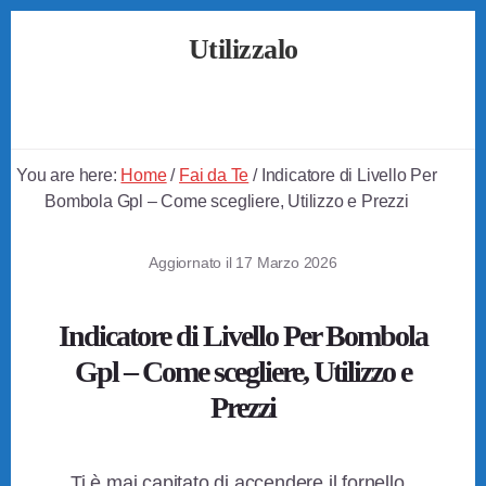
Skip
Skip
Skip
Utilizzalo
to
to
to
primary
content
footer
Guide
sidebar
su
Come
Utilizzare
You are here:
Home
/
Fai da Te
/
Indicatore di Livello Per
Tutto
Bombola Gpl – Come scegliere, Utilizzo e Prezzi
Aggiornato il
17 Marzo 2026
Indicatore di Livello Per Bombola
Gpl – Come scegliere, Utilizzo e
Prezzi
Ti è mai capitato di accendere il fornello