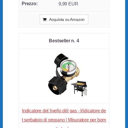
9,99 EUR
Acquista su Amazon
4
Indicatore del livello dèl gas - Ińdicatore de
ł serbatoio di propano | Misuratore per bom