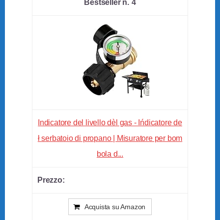
4
Indicatore del livello dèl gas - Ińdicatore de
ł serbatoio di propano | Misuratore per bom
bola d...
Acquista su Amazon