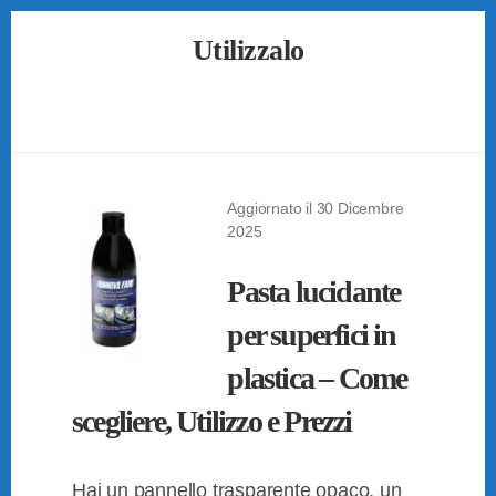
Skip
Skip
Skip
Utilizzalo
to
to
to
primary
content
footer
Guide
sidebar
su
Come
Utilizzare
Tutto
Aggiornato il
30 Dicembre
2025
Pasta lucidante
per superfici in
plastica – Come
scegliere, Utilizzo e Prezzi
Hai un pannello trasparente opaco, un