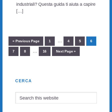
industriali? Questa guida ti aiuta a capire
[…]
Interim
…
Go
Page
Page
Page
Page
«
Previous Page
1
4
5
6
pages
to
Interim
…
Page
Page
Page
Go
7
8
16
Next Page »
omitted
pages
to
omitted
Primary
CERCA
Sidebar
Search
this
website