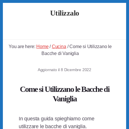
Skip
Skip
Skip
Utilizzalo
to
to
to
primary
content
footer
Guide
sidebar
su
Come
Utilizzare
You are here:
Home
/
Cucina
/
Come si Utilizzano le
Tutto
Bacche di Vaniglia
Aggiornato il
8 Dicembre 2022
Come si Utilizzano le Bacche di
Vaniglia
In questa guida spieghiamo come
utilizzare le bacche di vaniglia.