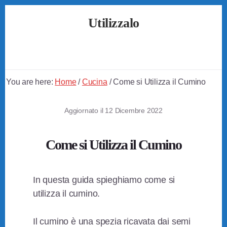
Skip
Skip
Skip
Utilizzalo
to
to
to
primary
content
footer
Guide
sidebar
su
Come
Utilizzare
You are here:
Home
/
Cucina
/
Come si Utilizza il Cumino
Tutto
Aggiornato il
12 Dicembre 2022
Come si Utilizza il Cumino
In questa guida spieghiamo come si
utilizza il cumino.
Il cumino è una spezia ricavata dai semi