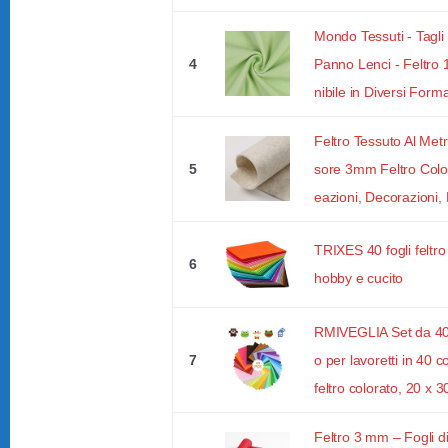
Mondo Tessuti - Tagli
4
Panno Lenci - Feltro
nibile in Diversi Forma
Feltro Tessuto Al Met
5
sore 3mm Feltro Colo
eazioni, Decorazioni, F
TRIXES 40 fogli feltro
6
hobby e cucito
RMIVEGLIA Set da 40 fo
7
o per lavoretti in 40 co
feltro colorato, 20 x 3
Feltro 3 mm – Fogli di