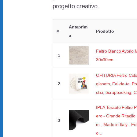
progetto creativo.
Anteprim
#
Prodotto
a
Feltro Bianco Avorio 
1
30x30cm
OFITURIA Feltro Color
2
gianato, Fai-da-te, Pr
stici, Scrapbooking, Cu
IPEA Tessuto Feltro 
ero - Grande Ritaglio
3
m - Made in Italy - Fe
o...