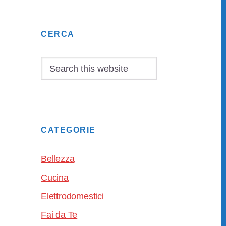
Primary
CERCA
Sidebar
Search
this
website
CATEGORIE
Bellezza
Cucina
Elettrodomestici
Fai da Te