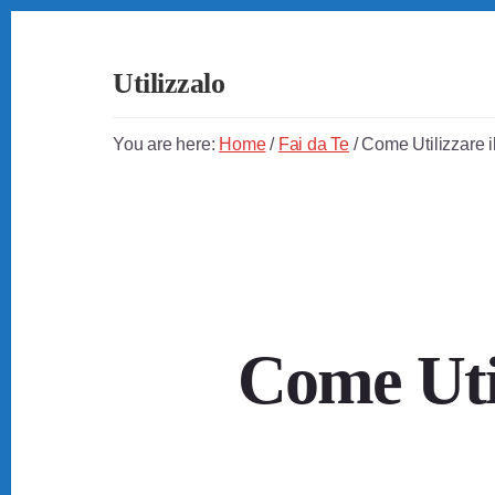
Skip
Skip
Skip
to
to
to
primary
content
footer
Utilizzalo
sidebar
Guide
su
You are here:
Home
/
Fai da Te
/
Come Utilizzare il
Come
Utilizzare
Tutto
Come Util