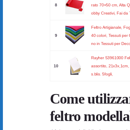
8
rato 70×50 cm, Alta Q
obby Creativi, Fai da T
Feltro Artigianale, Fog
9
40 colori, Tessuti per
no in Tessuti per Deco
Rayher 53961000 Feltr
10
assortito, 21x3x,1cm, 
s.blis. 5fogli,
Come utilizzar
feltro modella