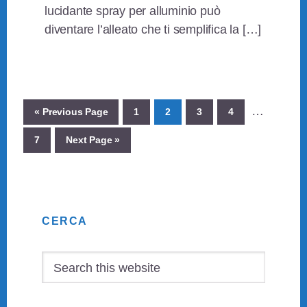
lucidante spray per alluminio può
diventare l’alleato che ti semplifica la […]
Interim
…
Go
Page
Page
Page
Page
«
Previous Page
1
2
3
4
pages
to
Page
Go
7
Next Page »
omitted
to
Primary
CERCA
Sidebar
Search
this
website