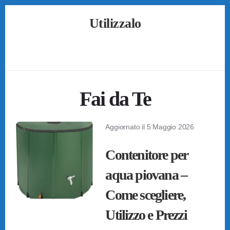
Skip
Skip
Skip
Utilizzalo
to
to
to
primary
content
footer
Guide
sidebar
su
Come
Utilizzare
Tutto
Fai da Te
Aggiornato il
5 Maggio 2026
Contenitore per
aqua piovana –
Come scegliere,
Utilizzo e Prezzi