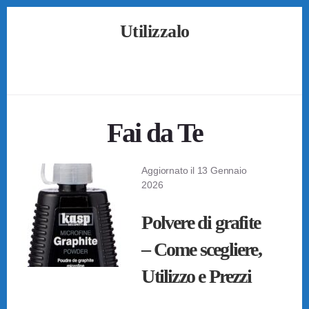
Skip
Skip
Skip
Utilizzalo
to
to
to
primary
content
footer
Guide
sidebar
su
Come
Utilizzare
Tutto
Fai da Te
Aggiornato il
13 Gennaio
2026
Polvere di grafite
– Come scegliere,
Utilizzo e Prezzi