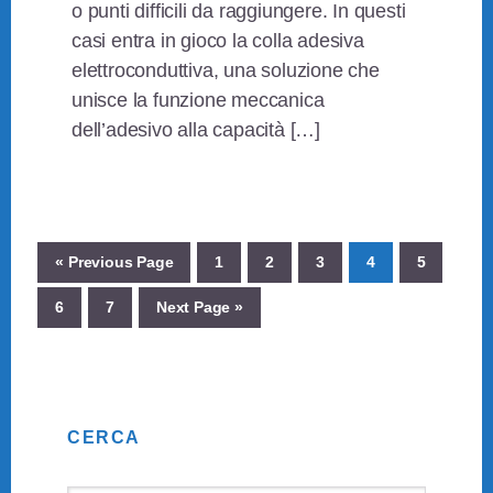
o punti difficili da raggiungere. In questi
casi entra in gioco la colla adesiva
elettroconduttiva, una soluzione che
unisce la funzione meccanica
dell’adesivo alla capacità […]
Go
Page
Page
Page
Page
Page
«
Previous Page
1
2
3
4
5
to
Page
Page
Go
6
7
Next Page »
to
Primary
CERCA
Sidebar