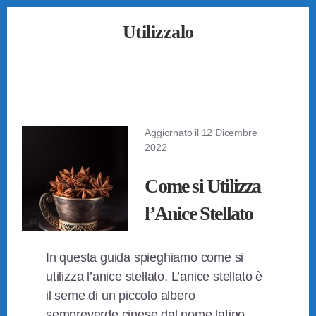
Skip
Skip
Skip
Utilizzalo
to
to
to
primary
content
footer
Guide
sidebar
su
Come
Utilizzare
Tutto
Aggiornato il
12 Dicembre
2022
Come si Utilizza
l’Anice Stellato
In questa guida spieghiamo come si
utilizza l’anice stellato. L’anice stellato è
il seme di un piccolo albero
sempreverde cinese dal nome latino