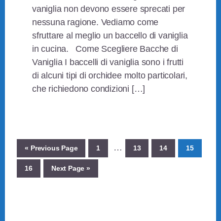
vaniglia non devono essere sprecati per
nessuna ragione. Vediamo come
sfruttare al meglio un baccello di vaniglia
in cucina. Come Scegliere Bacche di
Vaniglia I baccelli di vaniglia sono i frutti
di alcuni tipi di orchidee molto particolari,
che richiedono condizioni […]
Interim
…
Go
Page
Page
Page
Page
«
Previous Page
1
13
14
15
pages
to
Page
Go
16
Next Page »
omitted
to
Primary